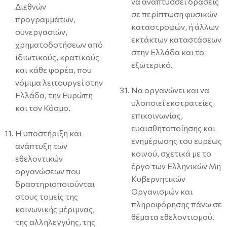
να αναπτύσσει δράσεις
Διεθνών
σε περίπτωση φυσικών
προγραμμάτων,
καταστροφών, ή άλλων
συνεργασιών,
εκτάκτων καταστάσεων
χρηματοδοτήσεων από
στην Ελλάδα και το
ιδιωτικούς, κρατικούς
εξωτερικό.
και κάθε φορέα, που
νόμιμα λειτουργεί στην
Να οργανώνει και να
Ελλάδα, την Ευρώπη
υλοποιεί εκστρατείες
και τον Κόσμο.
επικοινωνίας,
ευαισθητοποίησης και
Η υποστήριξη και
ενημέρωσης του ευρέως
ανάπτυξη των
κοινού, σχετικά με το
εθελοντικών
έργο των Ελληνικών Μη
οργανώσεων που
Κυβερνητικών
δραστηριοποιούνται
Οργανισμών και
στους τομείς της
πληροφόρησης πάνω σε
κοινωνικής μέριμνας,
θέματα εθελοντισμού.
της αλληλεγγύης, της