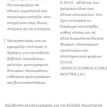
Κ.ΑΛ.Ο. , αλλά και των
δίκτυα φορέων σε
μητρώων όλων των
εθνικό, ευρωπαϊκό και
άλλων υπουργείων, που
παγκόσμιο επίπεδο, που
έχει η εταιρεία το
υπηρετούν τους ίδιους
δικαίωμα να ενταχθεί,
στόχους με την εταιρεία .
καθώς επίσης και σε
άλλα Ευρωπαϊκά δίκτυα
Να αναπτύσσει και να
Φορέων ,παγκόσμιων
εφαρμόζει πολιτικές ή
οργανισμών και
δράσεις για την έκδοση
επιστημονικών φορέων
βιβλίων, περιοδικών,
(Ο.Η.Ε,
μελετών, μονογραφιών,
UNESCO,ICOMOS,ICOM,
δοκιμίων, λευκωμάτων,
NOSTRA κ.ά.).
εκθέσεων φωτογραφιών
και βιντεοσκοπήσεων
Διεύθυνση αλληλογραφίας για την Ελλάδα :Κωνσταντά