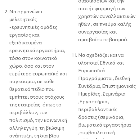
διαδικασιών και την
πιστή εφαρμογή των
Να οργανώνει
χρηστών συναλλακτικών
μελετητικές
ηθών , σε πνεύμα καλής
-ερευνητικές ομάδες
συνεργασίας και
εργασίας και
αμοιβαίου σεβασμού.
εξειδικευμένα
ερευνητικά εργαστήρια,
Να σχεδιάζει και να
τόσο στον κοινοτικό
υλοποιεί Εθνικά και
χώρο, όσο και στον
Ευρωπαϊκά
ευρύτερο ευρωπαϊκό και
Προγράμματα , διεθνή
παγκόσμιο, σε κάθε
Συνέδρια, Επιστημονικές
θεματικό πεδίο που
Ημερίδες ,Σεμινάρια
εμπίπτει στους στόχους
,Εργαστήρια,
της εταιρείας, όπως το
περιβαλλοντικές
περιβάλλον, τον
δράσεις (σεμινάρια,
πολιτισμό, την κοινωνική
βιωματικά εργαστήρια
αλληλεγγύη, τη βιώσιμη
,συμβουλευτική
ανάπτυξη, τη δια βίου