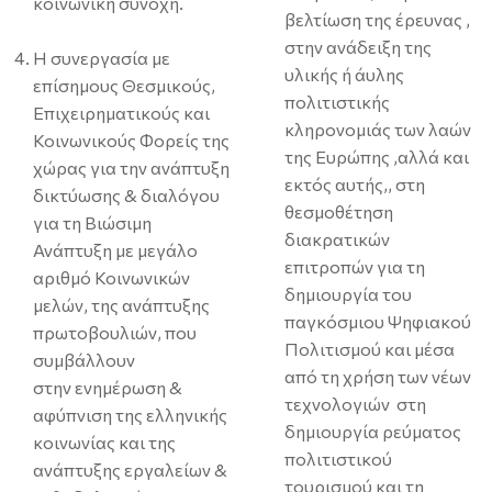
κοινωνική συνοχή.
βελτίωση της έρευνας ,
στην ανάδειξη της
Η συνεργασία με
υλικής ή άυλης
επίσημους Θεσμικούς,
πολιτιστικής
Επιχειρηματικούς και
κληρονομιάς των λαών
Κοινωνικούς Φορείς της
της Ευρώπης ,αλλά και
χώρας για την ανάπτυξη
εκτός αυτής,, στη
δικτύωσης & διαλόγου
θεσμοθέτηση
για τη Βιώσιμη
διακρατικών
Ανάπτυξη με μεγάλο
επιτροπών για τη
αριθμό Κοινωνικών
δημιουργία του
μελών, της ανάπτυξης
παγκόσμιου Ψηφιακού
πρωτοβουλιών, που
Πολιτισμού και μέσα
συμβάλλουν
από τη χρήση των νέων
στην ενημέρωση &
τεχνολογιών στη
αφύπνιση της ελληνικής
δημιουργία ρεύματος
κοινωνίας και της
πολιτιστικού
ανάπτυξης εργαλείων &
τουρισμού και τη