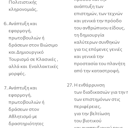
Πολιτιστικής
ανάπτυξη των
κληρονομιάς,
επιστημών, των τεχνών
και γενικά την πρόοδο
Ανάπτυξη και
του ανθρώπινου είδους,
εφαρμογή,
τη δημιουργία
πρωτοβουλιών ή
καλύτερων συνθηκών
δράσεων στον Βιώσιμο
για τις επόμενες γενιές
και Δημιουργικό
και γενικά την
Τουρισμό σε Κλασικές ,
προστασία του πλανήτη
αλλά και Εναλλακτικές
από την καταστροφή.
μορφές.
Η ενθάρρυνση
Ανάπτυξη και
των διαδικασιών για την
εφαρμογή,
των επιστημόνων στις
πρωτοβουλιών ή
περιφέρειες,
δράσεων στον
για την βελτίωση
Αθλητισμό με
του βιοτικού
δραστηριότητες
και αναπτυξιακού τους