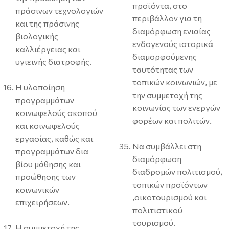
προϊόντα, στο
πράσινων τεχνολογιών
περιβάλλον για τη
και της πράσινης
διαμόρφωση ενιαίας
βιολογικής
ενδογενούς ιστορικά
καλλιέργειας και
διαμορφούμενης
υγιεινής διατροφής.
ταυτότητας των
τοπικών κοινωνιών, με
Η υλοποίηση
την συμμετοχή της
προγραμμάτων
κοινωνίας των ενεργών
κοινωφελούς σκοπού
φορέων και πολιτών.
και κοινωφελούς
εργασίας, καθώς και
Να συμβάλλει στη
προγραμμάτων δια
διαμόρφωση
βίου μάθησης και
διαδρομών πολιτισμού,
προώθησης των
τοπικών προϊόντων
κοινωνικών
,οικοτουρισμού και
επιχειρήσεων.
πολιτιστικού
τουρισμού.
Η συμμετοχή της