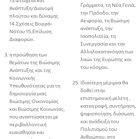
13.Φτώχεια και
Γράμματα, τη Νέα Γενιά,
Ανάπτυξη/Διανομή
την Πρόοδο, την
πλούτου και δύναμης
Αειφορία, τη Βιώσιμη
14.Σχέσεις Βορρά-
ανάπτυξη, την
Νότου 15.Επίλυση
Ισοπολιτεία, τη
Διαφορών.
Συνεργασία και την
Αλληλοκατανόηση των
η προώθηση των
λαών της Ευρώπης και
θεμάτων της Βιώσιμης
του κόσμου.
Ανάπτυξης και της
Κοινωνικής
Ιδιαίτερη μέριμνα θα
Υπευθυνότητας για τη
δοθεί στην
δημιουργία μιας
επιστημονική μελέτη ,
Βιώσιμης Οικονομίας
καταγραφή, συντήρηση,
και Βιώσιμης Κοινωνίας,
ψηφιοποίηση, διάσωση
που αναπτύσσεται με
και ανάδειξη του
περιβαλλοντική
Πολιτισμού του
ευαισθησία και
Ανθρώπου, στη