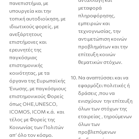
πανεπιστήμια, με
μεταφορά
υπουργεία και την
πληροφόρησης,
τοπική αυτοδιοίκηση, με
εμπειριών και
ιδιωτικούς φορείς, με
τεχνογνωσίας, την
ανεξάρτητους
αντιμετώπιση κοινών
επιστήμονες και
προβλημάτων και την
ερευνητές της
επίτευξη κοινών
παγκόσμιας
θεματικών στόχων.
επιστημονικής
κοινότητας, με τα
Να αναπτύσσει και να
όργανα της Ευρωπαϊκής
εφαρμόζει πολιτικές ή
Ένωσης, με παγκόσμιους
δράσεις ,που να
επιστημονικούς Φορείς
ενισχύουν την επίτευξη
όπως ΟΗΕ,UNESCO,
όλων των στόχων της
ICOMOS, ICOM κ.ά. και
εταιρείας , τηρούμενων
τέλος με Φορείς της
όλων των
Κοινωνίας των Πολιτών
προβλεπόμενων
απ’ όλο τον κόσμο.