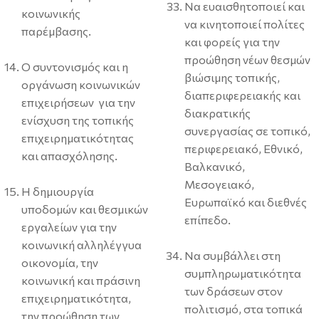
Να ευαισθητοποιεί και
κοινωνικής
να κινητοποιεί πολίτες
παρέμβασης.
και φορείς για την
προώθηση νέων θεσμών
Ο συντονισμός και η
βιώσιμης τοπικής,
οργάνωση κοινωνικών
διαπεριφερειακής και
επιχειρήσεων για την
διακρατικής
ενίσχυση της τοπικής
συνεργασίας σε τοπικό,
επιχειρηματικότητας
περιφερειακό, Εθνικό,
και απασχόλησης.
Βαλκανικό,
Μεσογειακό,
Η δημιουργία
Ευρωπαϊκό και διεθνές
υποδομών και θεσμικών
επίπεδο.
εργαλείων για την
κοινωνική αλληλέγγυα
Να συμβάλλει στη
οικονομία, την
συμπληρωματικότητα
κοινωνική και πράσινη
των δράσεων στον
επιχειρηματικότητα,
πολιτισμό, στα τοπικά
την προώθηση των