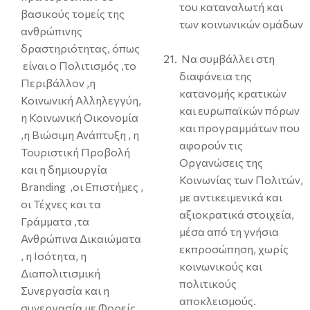
του καταναλωτή και
βασικούς τομείς της
των κοινωνικών ομάδων
ανθρώπινης
δραστηριότητας, όπως
Να συμβάλλει στη
είναι ο Πολιτισμός ,το
διαφάνεια της
Περιβάλλον ,η
κατανομής κρατικών
Κοινωνική Αλληλεγγύη,
και ευρωπαϊκών πόρων
η Κοινωνική Οικονομία
και προγραμμάτων που
,η Βιώσιμη Ανάπτυξη , η
αφορούν τις
Τουριστική Προβολή
Οργανώσεις της
και η δημιουργία
Κοινωνίας των Πολιτών,
Branding ,οι Επιστήμες ,
με αντικειμενικά και
οι Τέχνες και τα
αξιοκρατικά στοιχεία,
Γράμματα ,τα
μέσα από τη γνήσια
Ανθρώπινα Δικαιώματα
εκπροσώπηση, χωρίς
, η Ισότητα, η
κοινωνικούς και
Διαπολιτισμική
πολιτικούς
Συνεργασία και η
αποκλεισμούς.
συνεργασία με Φορείς