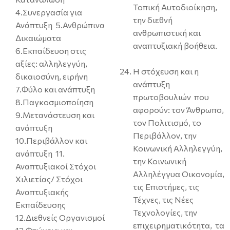
Τοπική Αυτοδιοίκηση,
4.Συνεργασία για
την διεθνή
Ανάπτυξη 5.Ανθρώπινα
ανθρωπιστική και
Δικαιώματα
αναπτυξιακή βοήθεια.
6.Εκπαίδευση στις
αξίες: αλληλεγγύη,
Η στόχευση και η
δικαιοσύνη, ειρήνη
ανάπτυξη
7.Φύλο και ανάπτυξη
πρωτοβουλιών που
8.Παγκοσμιοποίηση
αφορούν: τον Άνθρωπο,
9.Μετανάστευση και
τον Πολιτισμό, το
ανάπτυξη
Περιβάλλον, την
10.Περιβάλλον και
Κοινωνική Αλληλεγγύη,
ανάπτυξη 11.
την Κοινωνική
Αναπτυξιακοί Στόχοι
Αλληλέγγυα Οικονομία,
Χιλιετίας/ Στόχοι
τις Επιστήμες, τις
Αναπτυξιακής
Τέχνες, τις Νέες
Εκπαίδευσης
Τεχνολογίες, την
12.Διεθνείς Οργανισμοί
επιχειρηματικότητα, τα