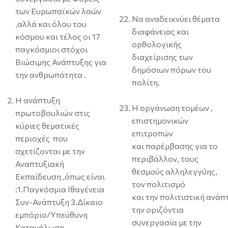
των Ευρωπαϊκών λαών
Να αναδεικνύει θέματα
,αλλά και όλου του
διαφάνειας και
κόσμου και τέλος οι 17
ορθολογικής
παγκόσμιοι στόχοι
διαχείρισης των
Βιώσιμης Ανάπτυξης για
δημόσιων πόρων του
την ανθρωπότητα .
πολίτη.
Η ανάπτυξη
Η οργάνωση τομέων ,
πρωτοβουλιών στις
επιστημονικών
κύριες θεματικές
επιτροπών
περιοχές που
και παρέμβασης για το
σχετίζονται με την
περιβάλλον, τους
Αναπτυξιακή
θεσμούς αλληλεγγύης,
Εκπαίδευση ,όπως είναι
τον πολιτισμό
:1.Παγκόσμια Ιθαγένεια
και την πολιτιστική ανάπ
Συν-Ανάπτυξη 3.Δίκαιο
την οριζόντια
εμπόριο/Υπεύθυνη
συνεργασία με την
Κατανάλωση