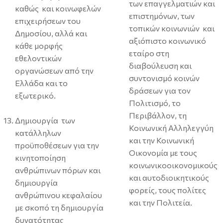
των επαγγελματιών και
καθώς και κοινωφελών
επιστημόνων, των
επιχειρήσεων του
τοπικών κοινωνιών και
Δημοσίου, αλλά και
αξιόπιστο κοινωνικό
κάθε μορφής
εταίρο στη
εθελοντικών
διαβούλευση και
οργανώσεων από την
συντονισμό κοινών
Ελλάδα και το
δράσεων για τον
εξωτερικό.
Πολιτισμό, το
Περιβάλλον, τη
Δημιουργία των
Κοινωνική Αλληλεγγύη
κατάλληλων
και την Κοινωνική
προϋποθέσεων για την
Οικονομία με τους
κινητοποίηση
κοινωνικοοικονομικούς
ανθρώπινων πόρων και
και αυτοδιοικητικούς
δημιουργία
φορείς, τους πολίτες
ανθρώπινου κεφαλαίου
και την Πολιτεία.
με σκοπό τη δημιουργία
δυνατότητας