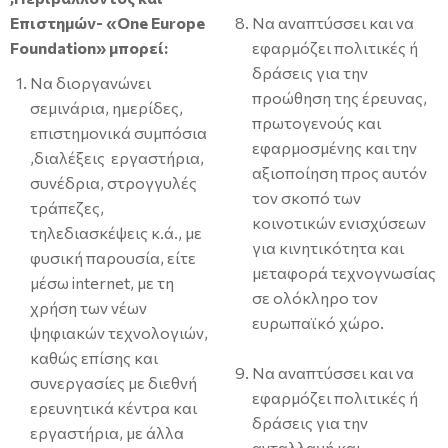
Επιστημών-
«
One
Europe
Να αναπτύσσει και να
Foundation
»
μπορεί:
εφαρμόζει πολιτικές ή
δράσεις για την
Να διοργανώνει
προώθηση της έρευνας,
σεμινάρια, ημερίδες,
πρωτογενούς και
επιστημονικά συμπόσια
εφαρμοσμένης και την
,διαλέξεις εργαστήρια,
αξιοποίηση προς αυτόν
συνέδρια, στρογγυλές
τον σκοπό των
τράπεζες,
κοινοτικών ενισχύσεων
τηλεδιασκέψεις κ.ά., με
για κινητικότητα και
φυσική παρουσία, είτε
μεταφορά τεχνογνωσίας
μέσω internet, με τη
σε ολόκληρο τον
χρήση των νέων
ευρωπαϊκό χώρο.
ψηφιακών τεχνολογιών,
καθώς επίσης και
Να αναπτύσσει και να
συνεργασίες με διεθνή
εφαρμόζει πολιτικές ή
ερευνητικά κέντρα και
δράσεις για την
εργαστήρια, με άλλα
ανταλλαγή και