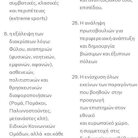
συμβατικές, κλασικές
επιπέδου.
και περιπέτειας
(extreme sports)
Η ανάληψη
πρωτοβουλιών για
η εξάλειψη των
περιφερειακή ανάπτυξη
διακρίσεων λόγω:
και δημιουργία
Φύλου, αναπηριών
βιώσιμων και έξυπνων
(φυσικών, νοητικών,
πόλεων
εμφανών, αφανών),
ασθενειών,
Η ενίσχυση όλων
πολιτιστικών και
εκείνων των παραγόντων
θρησκευτικών
που βοηθούν στην
διαφοροποιήσεων
προαγωγή
(Ρομά, Πομάκοι,
των επιστημών στον
Παλιννοστούντες,
εθνικό
μετανάστες κλπ),
και ευρωπαϊκό χώρο,
Ειδικών Κοινωνικών
η συμμετοχή στις
Ομάδων, αλλά και κάθε