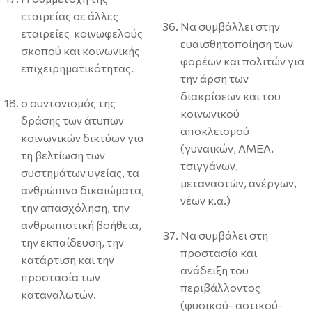
εταιρείας σε άλλες
Να συμβάλλει στην
εταιρείες κοινωφελούς
ευαισθητοποίηση των
σκοπού και κοινωνικής
φορέων και πολιτών για
επιχειρηματικότητας.
την άρση των
διακρίσεων και του
ο συντονισμός της
κοινωνικού
δράσης των άτυπων
αποκλεισμού
κοινωνικών δικτύων για
(γυναικών, ΑΜΕΑ,
τη βελτίωση των
τσιγγάνων,
συστημάτων υγείας, τα
μεταναστών, ανέργων,
ανθρώπινα δικαιώματα,
νέων κ.α.)
την απασχόληση, την
ανθρωπιστική βοήθεια,
Να συμβάλει στη
την εκπαίδευση, την
προστασία και
κατάρτιση και την
ανάδειξη του
προστασία των
περιβάλλοντος
καταναλωτών.
(φυσικού- αστικού-