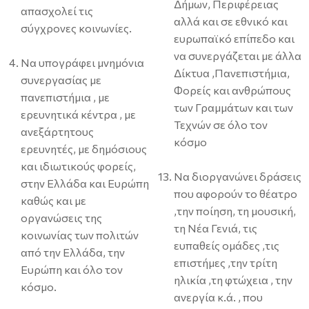
Δήμων, Περιφέρειας
απασχολεί τις
αλλά και σε εθνικό και
σύγχρονες κοινωνίες.
ευρωπαϊκό επίπεδο και
να συνεργάζεται με άλλα
Να υπογράφει μνημόνια
Δίκτυα ,Πανεπιστήμια,
συνεργασίας με
Φορείς και ανθρώπους
πανεπιστήμια , με
των Γραμμάτων και των
ερευνητικά κέντρα , με
Τεχνών σε όλο τον
ανεξάρτητους
κόσμο
ερευνητές, με δημόσιους
και ιδιωτικούς φορείς,
Να διοργανώνει δράσεις
στην Ελλάδα και Ευρώπη
που αφορούν το θέατρο
καθώς και με
,την ποίηση, τη μουσική,
οργανώσεις της
τη Νέα Γενιά, τις
κοινωνίας των πολιτών
ευπαθείς ομάδες ,τις
από την Ελλάδα, την
επιστήμες ,την τρίτη
Ευρώπη και όλο τον
ηλικία ,τη φτώχεια , την
κόσμο.
ανεργία κ.ά. , που