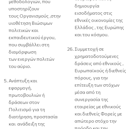
μεθοδολογιών, που
δημιουργία
υποστηρίζουν
εισοδήματος στις
τους Οργανισμούς ,στην
εθνικές οικονομίες της
υιοθέτηση Βιώσιμων
Ελλάδος , της Ευρώπης
πολιτικών και
και του κόσμου.
εκπαιδευτικού έργου,
που συμβάλλει στη
Συμμετοχή σε
διαμόρφωση
χρηματοδοτούμενες
των ενεργών πολιτών
δράσεις από εθνικούς ,
του αύριο.
Ευρωπαϊκούς ή διεθνείς
πόρους, για την
Ανάπτυξη και
επίτευξη των στόχων
εφαρμογή,
μέσα από τη
πρωτοβουλιών ή
συνεργασία της
δράσεων στον
εταιρείας με εθνικούς
Πολιτισμό για τη
και διεθνείς Φορείς με
διατήρηση, προστασία
απώτερο στόχο την
και ανάδειξη της
πρόοδο και την