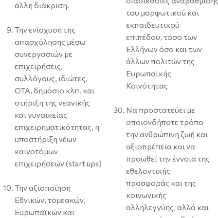
διαδικασίες αναβάθμιση
άλλη διάκριση.
του μορφωτικού και
εκπαιδευτικού
Την ενίσχυση της
επιπέδου, τόσο των
απασχόλησης μέσω
Ελλήνων όσο και των
συνεργασιών με
άλλων πολιτών της
επιχειρήσεις,
Ευρωπαϊκής
συλλόγους, ιδιώτες,
Κοινότητας
ΟΤΑ, δημόσιο κλπ. και
στήριξη της νεανικής
Να προστατεύει με
και γυναικείας
οποιονδήποτε τρόπο
επιχειρηματικότητας, η
την ανθρώπινη ζωή και
υποστήριξη νέων
αξιοπρέπεια και να
καινοτόμων
προωθεί την έννοια της
επιχειρήσεων (start ups)
εθελοντικής
προσφοράς και της
Την αξιοποίηση
κοινωνικής
Εθνικών, τομεακών,
αλληλεγγύης, αλλά και
Ευρωπαϊκών και