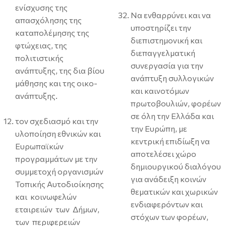
ενίσχυσης της
Να ενθαρρύνει και να
απασχόλησης της
υποστηρίζει την
καταπολέμησης της
διεπιστημονική και
φτώχειας, της
διεπαγγελματική
πολιτιστικής
συνεργασία για την
ανάπτυξης, της δια βίου
ανάπτυξη συλλογικών
μάθησης και της οικο-
και καινοτόμων
ανάπτυξης.
πρωτοβουλιών, φορέων
σε όλη την Ελλάδα και
τον σχεδιασμό και την
την Ευρώπη, με
υλοποίηση εθνικών και
κεντρική επιδίωξη να
Ευρωπαϊκών
αποτελέσει χώρο
προγραμμάτων με την
δημιουργικού διαλόγου
συμμετοχή οργανισμών
για ανάδειξη κοινών
Τοπικής Αυτοδιοίκησης
θεματικών και χωρικών
και κοινωφελών
ενδιαφερόντων και
εταιρειών των Δήμων,
στόχων των φορέων,
των περιφερειών