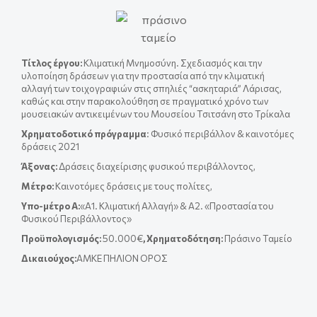
Τίτλος έργου
:
Κλιματική Μνημοσύνη. Σχεδιασμός και την
υλοποίηση δράσεων για την προστασία από την κλιματική
αλλαγή των τοιχογραφιών στις σπηλιές “ασκηταριά” Λάρισας,
καθώς και στην παρακολούθηση σε πραγματικό χρόνο των
μουσειακών αντικειμένων του Μουσείου Τσιτσάνη στο Τρίκαλα
Χρηματοδοτικό πρόγραμμα
: Φυσικό περιβάλλον & καινοτόμες
δράσεις 2021
Άξονας:
Δράσεις διαχείρισης φυσικού περιβάλλοντος,
Μέτρο:
Καινοτόμες δράσεις με τους πολίτες,
Yπο-μέτρο A:
«Α1. Κλιματική Αλλαγή» & A2. «Προστασία του
Φυσικού Περιβάλλοντος»
Προϋπολογισμός:
50.000€
, Χρηματοδότηση:
Πράσινο Ταμείο
Δικαιούχος:
ΑΜΚΕ ΠΗΛΙΟΝ ΟΡΟΣ