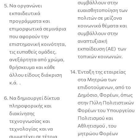
συμβάλλουν στην
Να οργανώνει
ευαισθητοποίηση των
εκπαιδευτικά
πολιτών σε μείζονα
προγράμματα και
κοινωνικά θέματα και
επιμορφωτικά σεμινάρια
συμβάλλουν στην
που αφορούν την
αναπτυξιακή
επιστημονική κοινότητα,
εκπαίδευση (ΑΕ) των
τις ευπαθείς ομάδες,
τοπικών κοινωνιών.
ανεξάρτητα από χρώμα,
θρήσκευμα και κάθε
Ένταξη της εταιρείας
άλλου είδους διάκριση
στα Μητρώα των
κ.ά. .
επιδοτούμενων, από το
Δημόσιο, Φορέων, όπως
Να δημιουργεί δίκτυα
στην Πύλη Πολιτιστικών
πληροφορικής και
Φορέων του Υπουργείου
διακίνησης
Πολιτισμού και
τεχνογνωσίας και
Αθλητισμού , του
τεχνολογίας και να
μητρώου Φορέων
συμμετέχει σε τέτοια