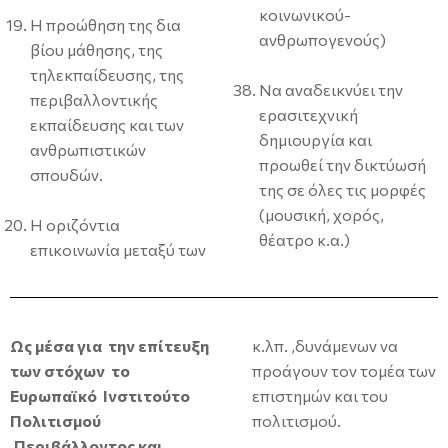
κοινωνικού-
Η προώθηση της δια
ανθρωπογενούς)
βίου μάθησης, της
τηλεκπαίδευσης, της
Να αναδεικνύει την
περιβαλλοντικής
ερασιτεχνική
εκπαίδευσης και των
δημιουργία και
ανθρωπιστικών
προωθεί την δικτύωσή
σπουδών.
της σε όλες τις μορφές
(μουσική, χορός,
Η οριζόντια
θέατρο κ.α.)
επικοινωνία μεταξύ των
Ως μέσα για την επίτευξη
κ.λπ. ,δυνάμενων να
των στόχων το
προάγουν τον τομέα των
Ευρωπαϊκό Ινστιτούτο
επιστημών και του
Πολιτισμού
πολιτισμού.
,Περιβάλλοντος και