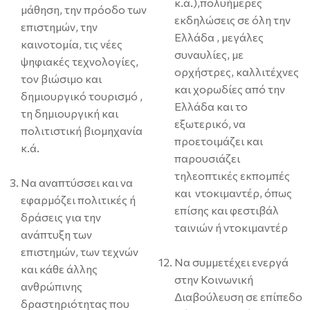
κ.ά.),πολυήμερες
μάθηση, την πρόοδο των
εκδηλώσεις σε όλη την
επιστημών, την
Ελλάδα , μεγάλες
καινοτομία, τις νέες
συναυλίες, με
ψηφιακές τεχνολογίες,
ορχήστρες, καλλιτέχνες
τον βιώσιμο και
και χορωδίες από την
δημιουργικό τουρισμό ,
Ελλάδα και το
τη δημιουργική και
εξωτερικό, να
πολιτιστική βιομηχανία
προετοιμάζει και
κ.ά.
παρουσιάζει
τηλεοπτικές εκπομπές
Να αναπτύσσει και να
και ντοκιμαντέρ, όπως
εφαρμόζει πολιτικές ή
επίσης και φεστιβάλ
δράσεις για την
ταινιών ή ντοκιμαντέρ
ανάπτυξη των
επιστημών, των τεχνών
Να συμμετέχει ενεργά
και κάθε άλλης
στην Κοινωνική
ανθρώπινης
Διαβούλευση σε επίπεδο
δραστηριότητας που