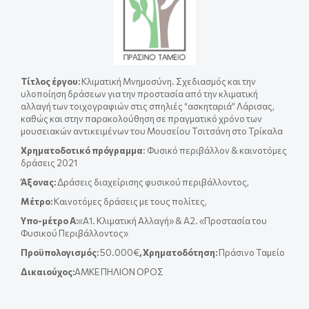
Τίτλος έργου
:
Κλιματική Μνημοσύνη. Σχεδιασμός και την
υλοποίηση δράσεων για την προστασία από την κλιματική
αλλαγή των τοιχογραφιών στις σπηλιές “ασκηταριά” Λάρισας,
καθώς και στην παρακολούθηση σε πραγματικό χρόνο των
μουσειακών αντικειμένων του Μουσείου Τσιτσάνη στο Τρίκαλα
Χρηματοδοτικό πρόγραμμα
: Φυσικό περιβάλλον & καινοτόμες
δράσεις 2021
Άξονας:
Δράσεις διαχείρισης φυσικού περιβάλλοντος,
Μέτρο:
Καινοτόμες δράσεις με τους πολίτες,
Yπο-μέτρο A:
«Α1. Κλιματική Αλλαγή» & A2. «Προστασία του
Φυσικού Περιβάλλοντος»
Προϋπολογισμός:
50.000€
, Χρηματοδότηση:
Πράσινο Ταμείο
Δικαιούχος:
ΑΜΚΕ ΠΗΛΙΟΝ ΟΡΟΣ