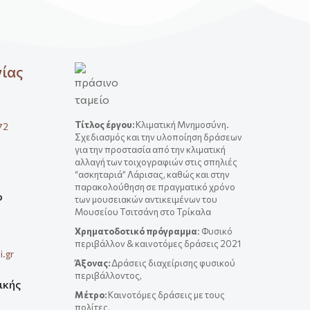
νίας
Τίτλος έργου
:
Κλιματική Μνημοσύνη.
72
Σχεδιασμός και την υλοποίηση δράσεων
για την προστασία από την κλιματική
αλλαγή των τοιχογραφιών στις σπηλιές
“ασκηταριά” Λάρισας, καθώς και στην
παρακολούθηση σε πραγματικό χρόνο
ο
των μουσειακών αντικειμένων του
Μουσείου Τσιτσάνη στο Τρίκαλα
Χρηματοδοτικό πρόγραμμα
: Φυσικό
περιβάλλον & καινοτόμες δράσεις 2021
.gr
Άξονας:
Δράσεις διαχείρισης φυσικού
περιβάλλοντος,
ικής
Μέτρο:
Καινοτόμες δράσεις με τους
πολίτες,