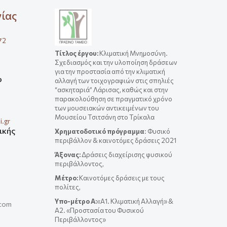
νίας
72
Τίτλος έργου
:
Κλιματική Μνημοσύνη.
Σχεδιασμός και την υλοποίηση δράσεων
για την προστασία από την κλιματική
ο
αλλαγή των τοιχογραφιών στις σπηλιές
“ασκηταριά” Λάρισας, καθώς και στην
παρακολούθηση σε πραγματικό χρόνο
των μουσειακών αντικειμένων του
Μουσείου Τσιτσάνη στο Τρίκαλα
.gr
ικής
Χρηματοδοτικό πρόγραμμα
: Φυσικό
περιβάλλον & καινοτόμες δράσεις 2021
Άξονας:
Δράσεις διαχείρισης φυσικού
περιβάλλοντος,
Μέτρο:
Καινοτόμες δράσεις με τους
πολίτες,
Yπο-μέτρο A:
«Α1. Κλιματική Αλλαγή» &
.com
A2. «Προστασία του Φυσικού
Περιβάλλοντος»