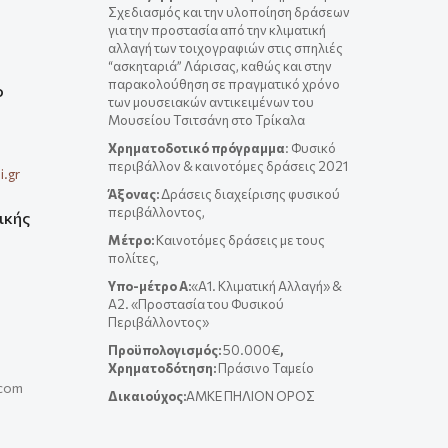
Σχεδιασμός και την υλοποίηση δράσεων
για την προστασία από την κλιματική
αλλαγή των τοιχογραφιών στις σπηλιές
“ασκηταριά” Λάρισας, καθώς και στην
παρακολούθηση σε πραγματικό χρόνο
ο
των μουσειακών αντικειμένων του
Μουσείου Τσιτσάνη στο Τρίκαλα
Χρηματοδοτικό πρόγραμμα
: Φυσικό
περιβάλλον & καινοτόμες δράσεις 2021
.gr
Άξονας:
Δράσεις διαχείρισης φυσικού
περιβάλλοντος,
ικής
Μέτρο:
Καινοτόμες δράσεις με τους
πολίτες,
Yπο-μέτρο A:
«Α1. Κλιματική Αλλαγή» &
A2. «Προστασία του Φυσικού
Περιβάλλοντος»
Προϋπολογισμός:
50.000€
,
Χρηματοδότηση:
Πράσινο Ταμείο
.com
Δικαιούχος:
ΑΜΚΕ ΠΗΛΙΟΝ ΟΡΟΣ