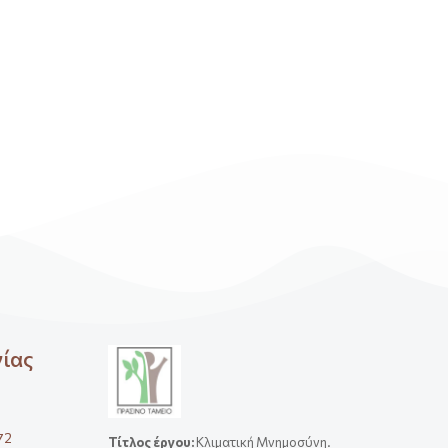
νίας
72
Τίτλος έργου
:
Κλιματική Μνημοσύνη.