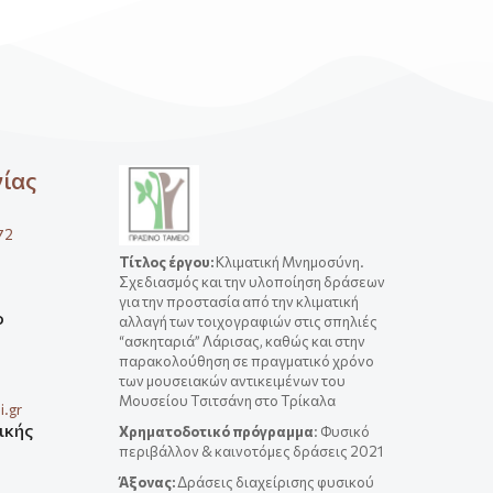
νίας
72
Τίτλος έργου
:
Κλιματική Μνημοσύνη.
Σχεδιασμός και την υλοποίηση δράσεων
για την προστασία από την κλιματική
ο
αλλαγή των τοιχογραφιών στις σπηλιές
“ασκηταριά” Λάρισας, καθώς και στην
παρακολούθηση σε πραγματικό χρόνο
των μουσειακών αντικειμένων του
Μουσείου Τσιτσάνη στο Τρίκαλα
.gr
ικής
Χρηματοδοτικό πρόγραμμα
: Φυσικό
περιβάλλον & καινοτόμες δράσεις 2021
Άξονας:
Δράσεις διαχείρισης φυσικού