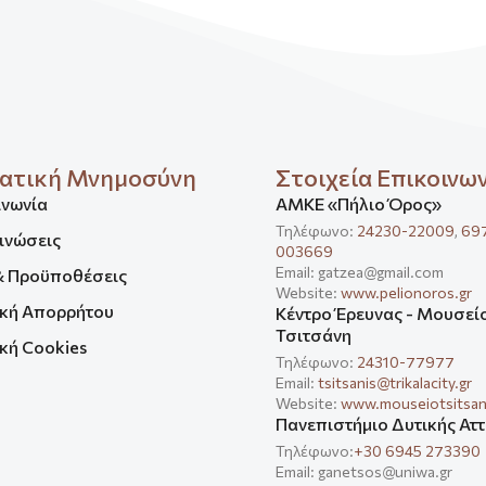
ατική Μνημοσύνη
Στοιχεία Επικοινω
ινωνία
ΑΜΚΕ «Πήλιο Όρος»
Τηλέφωνο:
24230-22009
,
69
ινώσεις
003669
Email: gatzea@gmail.com
& Προϋποθέσεις
Website:
www.pelionoros.gr
ική Απορρήτου
Κέντρο Έρευνας - Μουσεί
Τσιτσάνη
κή Cookies
Τηλέφωνο:
24310-77977
Email:
tsitsanis@trikalacity.gr
Website:
www.mouseiotsitsani
Πανεπιστήμιο Δυτικής Αττ
Τηλέφωνο:
+30 6945 273390
Email: ganetsos@uniwa.gr