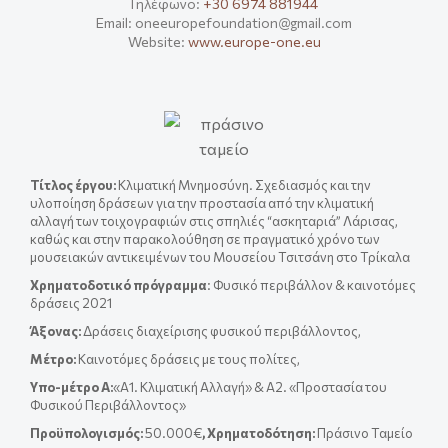
Τηλέφωνο:
+30 6974 881944
Email: oneeuropefoundation@gmail.com
Website:
www.europe-one.eu
Τίτλος έργου
:
Κλιματική Μνημοσύνη. Σχεδιασμός και την
υλοποίηση δράσεων για την προστασία από την κλιματική
αλλαγή των τοιχογραφιών στις σπηλιές “ασκηταριά” Λάρισας,
καθώς και στην παρακολούθηση σε πραγματικό χρόνο των
μουσειακών αντικειμένων του Μουσείου Τσιτσάνη στο Τρίκαλα
Χρηματοδοτικό πρόγραμμα
: Φυσικό περιβάλλον & καινοτόμες
δράσεις 2021
Άξονας:
Δράσεις διαχείρισης φυσικού περιβάλλοντος,
Μέτρο:
Καινοτόμες δράσεις με τους πολίτες,
Yπο-μέτρο A:
«Α1. Κλιματική Αλλαγή» & A2. «Προστασία του
Φυσικού Περιβάλλοντος»
Προϋπολογισμός:
50.000€
, Χρηματοδότηση:
Πράσινο Ταμείο