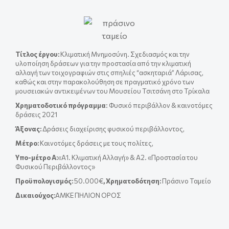
Τίτλος έργου
:
Κλιματική Μνημοσύνη. Σχεδιασμός και την
υλοποίηση δράσεων για την προστασία από την κλιματική
αλλαγή των τοιχογραφιών στις σπηλιές “ασκηταριά” Λάρισας,
καθώς και στην παρακολούθηση σε πραγματικό χρόνο των
μουσειακών αντικειμένων του Μουσείου Τσιτσάνη στο Τρίκαλα
Χρηματοδοτικό πρόγραμμα
: Φυσικό περιβάλλον & καινοτόμες
δράσεις 2021
Άξονας:
Δράσεις διαχείρισης φυσικού περιβάλλοντος,
Μέτρο:
Καινοτόμες δράσεις με τους πολίτες,
Yπο-μέτρο A:
«Α1. Κλιματική Αλλαγή» & A2. «Προστασία του
Φυσικού Περιβάλλοντος»
Προϋπολογισμός:
50.000€
, Χρηματοδότηση:
Πράσινο Ταμείο
Δικαιούχος:
ΑΜΚΕ ΠΗΛΙΟΝ ΟΡΟΣ