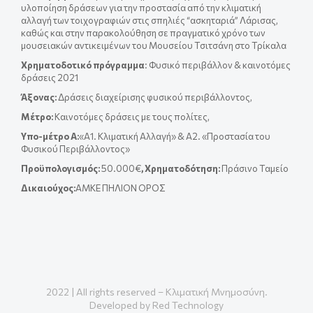
υλοποίηση δράσεων για την προστασία από την κλιματική
αλλαγή των τοιχογραφιών στις σπηλιές “ασκηταριά” Λάρισας,
καθώς και στην παρακολούθηση σε πραγματικό χρόνο των
μουσειακών αντικειμένων του Μουσείου Τσιτσάνη στο Τρίκαλα
Χρηματοδοτικό πρόγραμμα
: Φυσικό περιβάλλον & καινοτόμες
δράσεις 2021
Άξονας:
Δράσεις διαχείρισης φυσικού περιβάλλοντος,
Μέτρο:
Καινοτόμες δράσεις με τους πολίτες,
Yπο-μέτρο A:
«Α1. Κλιματική Αλλαγή» & A2. «Προστασία του
Φυσικού Περιβάλλοντος»
Προϋπολογισμός:
50.000€
, Χρηματοδότηση:
Πράσινο Ταμείο
Δικαιούχος:
ΑΜΚΕ ΠΗΛΙΟΝ ΟΡΟΣ
2022 | All rights reserved – Κλιματική Μνημοσύνη.
Developed by
Red Technology