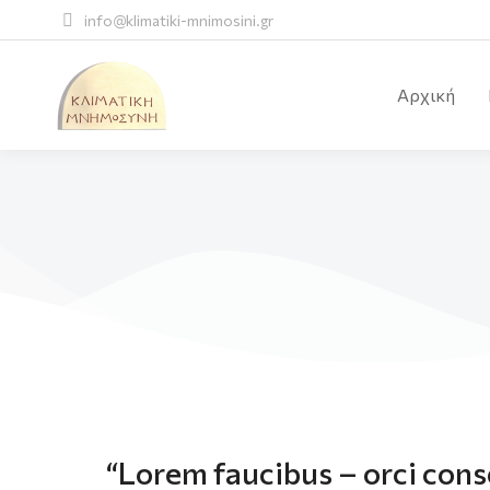
info@klimatiki-mnimosini.gr
Αρχική
“Lorem faucibus – orci cons