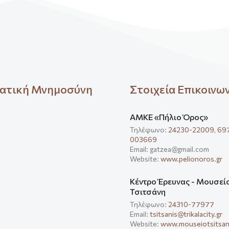
ατική Μνημοσύνη
Στοιχεία Επικοινω
ΑΜΚΕ «Πήλιο Όρος»
Τηλέφωνο:
24230-22009
,
69
003669
Email: gatzea@gmail.com
Website:
www.pelionoros.gr
Κέντρο Έρευνας - Μουσεί
Τσιτσάνη
Τηλέφωνο:
24310-77977
Email:
tsitsanis@trikalacity.gr
Website:
www.mouseiotsitsani