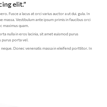
ing elit.”
o. Fusce a lacus at orci varius auctor a ut dui. gula. In
ue massa. Vestibulum ante ipsum primis in faucibus orci
 nec maximus quam.
ta nulla in eros lacinia, sit amet euismod purus
 purus porta vel.
a neque. Donec venenatis massa in eleifend porttitor. In