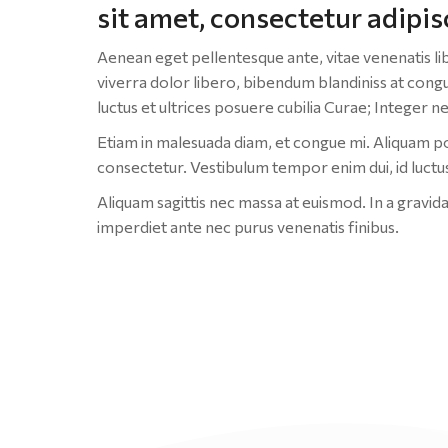
sit amet, consectetur adipisc
Aenean eget pellentesque ante, vitae venenatis liber
viverra dolor libero, bibendum blandiniss at cong
luctus et ultrices posuere cubilia Curae; Integer
Etiam in malesuada diam, et congue mi. Aliquam por
consectetur. Vestibulum tempor enim dui, id luctus
Aliquam sagittis nec massa at euismod. In a gravid
imperdiet ante nec purus venenatis finibus.