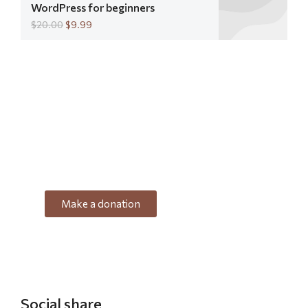
WordPress for beginners
$
20.00
$
9.99
Support Seven Courses!
Lorem ipsum dolor sit amet consectetur
adipiscing elit dolor
Make a donation
DONATE
Social share